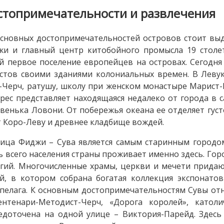
стопримечательности и развлечения
сновных достопримечательностей островов стоит вы
и и главный центр китобойного промысла 19 столет
й первое поселение европейцев на островах. Сегодн
стов своими зданиями колониальных времен. В Левук
-Черч, ратушу, школу при женском монастыре Марист-
рес представляет находящаяся недалеко от города в 
венька Ловони. От побережья океана ее отделяет густ
 Коро-Леву и древнее кладбище вождей.
ица Фиджи – Сува является самым старинным городом
ь всего населения страны проживает именно здесь. Гор
гий. Многочисленные храмы, церкви и мечети придаю
й, в котором собрана богатая коллекция экспонато
пелага. К основным достопримечательностям Сувы отн
ентенари-Методист-Черч, «Дорога королей», катол
едоточена на одной улице – Виктория-Парейд. Здесь