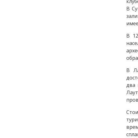
клуб
В Су
зал
имее
В 12
нас
архе
обра
В Л
дост
два 
Лау
пров
Сто
тури
врем
спла