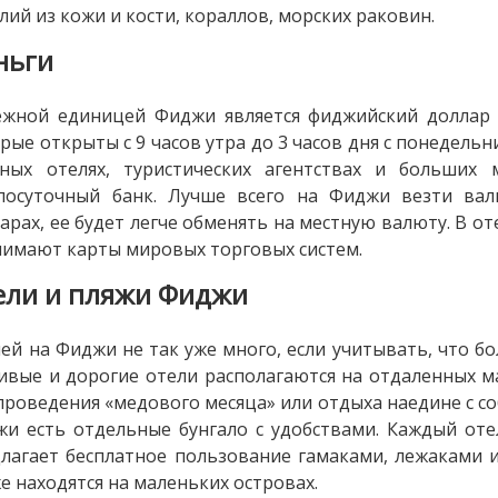
лий из кожи и кости, кораллов, морских раковин.
ньги
жной единицей Фиджи является фиджийский доллар (
рые открыты с 9 часов утра до 3 часов дня с понедельни
пных отелях, туристических агентствах и больших 
глосуточный банк. Лучше всего на Фиджи везти вал
арах, ее будет легче обменять на местную валюту. В от
имают карты мировых торговых систем.
ели и пляжи Фиджи
ей на Фиджи не так уже много, если учитывать, что бо
ивые и дорогие отели располагаются на отдаленных м
проведения «медового месяца» или отдыха наедине с со
и есть отдельные бунгало с удобствами. Каждый оте
лагает бесплатное пользование гамаками, лежаками 
е находятся на маленьких островах.