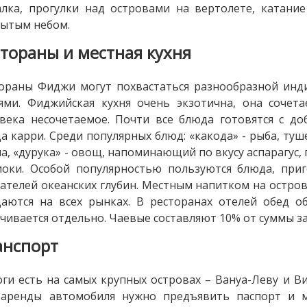
лка, прогулки над островами на вертолете, катание 
ытым небом.
стораны и местная кухня
ораны Фиджи могут похвастаться разнообразной инди
ями. Фиджийская кухня очень экзотична, она сочета
века несочетаемое. Почти все блюда готовятся с до
а карри. Среди популярных блюд: «какода» - рыба, ту
а, «дурука» - овощ, напоминающий по вкусу аспарагус, 
оки. Особой популярностью пользуются блюда, при
ателей океанских глубин. Местным напитком на остров
аются на всех рынках. В ресторанах отелей обед о
чивается отдельно. Чаевые составляют 10% от суммы за
анспорт
ги есть на самых крупных островах – Вануа-Леву и В
 аренды автомобиля нужно предъявить паспорт и м