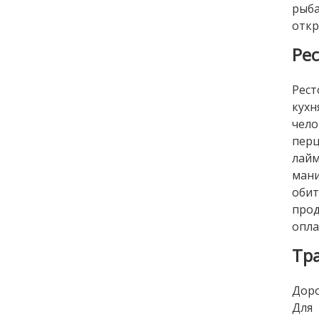
рыба
откр
Ре
Рест
кухн
чело
перц
лайм
мани
обит
прод
опла
Тр
Доро
Для