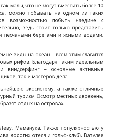
так малы, что не могут вместить более 10
иса, можно побывать на одном из таких
тов возможностью побыть наедине с
ительно, ведь стоит только представить
и песчаными берегами и ясными водами,
емые виды на океан – всем этим славится
ловых рифов. Благодаря таким идеальным
 и виндсерфинг – основные активные
иков, так и мастеров дела.
льнейшею экосистему, а также отличные
ьтурный туризм. Осмотр местных деревень,
бразят отдых на островах.
-Леву, Маманука. Также популярностью у
два дорогих отеля и гольф-клуб), Ватулее