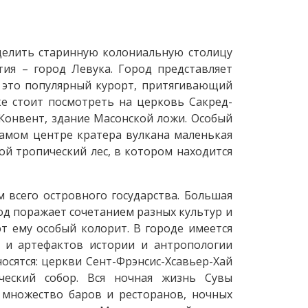
делить старинную колониальную столицу
ия – город Левука. Город представляет
я это популярный курорт, притягивающий
е стоит посмотреть на церковь Сакред-
Конвент, здание Масонской ложи. Особый
самом центре кратера вулкана маленькая
ой тропический лес, в котором находится
 всего островного государства. Большая
од поражает сочетанием разных культур и
т ему особый колорит. В городе имеется
в и артефактов истории и антропологии
осятся: церкви Сент-Фрэнсис-Хсавьер-Хай
ический собор. Вся ночная жизнь Сувы
 множество баров и ресторанов, ночных