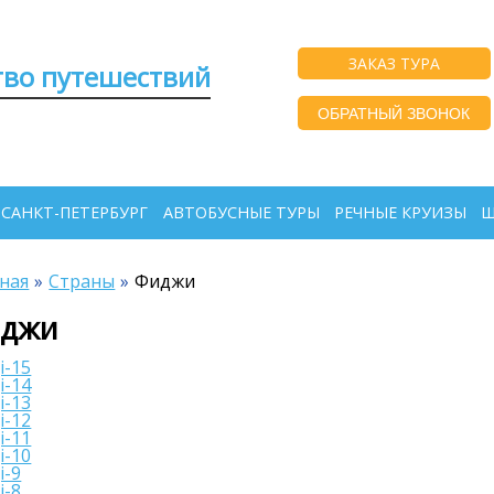
ЗАКАЗ ТУРА
тво путешествий
ОБРАТНЫЙ ЗВОНОК
 САНКТ-ПЕТЕРБУРГ
АВТОБУСНЫЕ ТУРЫ
РЕЧНЫЕ КРУИЗЫ
Ш
ная
Страны
Фиджи
джи