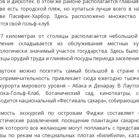
ов и дискотек. В этом же районе располагается главна
ве есть городской пляж, но купаться лучше всего в 
иве Пасифик-Харбор. Здесь расположено множество 
тся свой гольф-клуб.
7 километрах от столицы располагается небольшой
еления складывается из обслуживания местных ку
ологически значимый участок государства. Здесь было 
зцы орудий труда и глиняной посуды периода заселения
аутоке можно посетить самый большой в стране с
опримечательность привлекает сюда ежегодно тысячи
курорта мирового уровня – Абака и Денарау. В Лауто
тока-Гольф-Клаб, ботанический сад, кинотеатры, 
одится национальный «Фестиваль сахара», собирающий 
имость экскурсий по островам Фиджи составляет
стические развлечения: посещение плантации сахарно
я которого все желающие могут поплавать с представ
вы по рекам на специальных плотах «билибили», кат