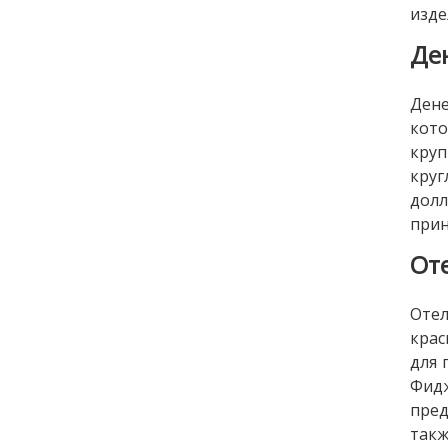
изде
Де
Дене
кото
кру
кру
долл
прин
От
Отел
крас
для 
Фидж
пред
такж