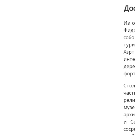
До
Из о
Фидж
собо
тури
Хэрт
инте
дере
форт
Стол
част
рели
музе
архи
и С
соср