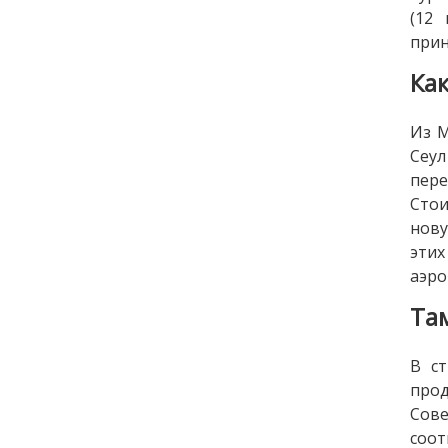
(12
прин
Ка
Из М
Сеул
пере
Стои
нову
эти
аэро
Та
В с
про
Сове
соот