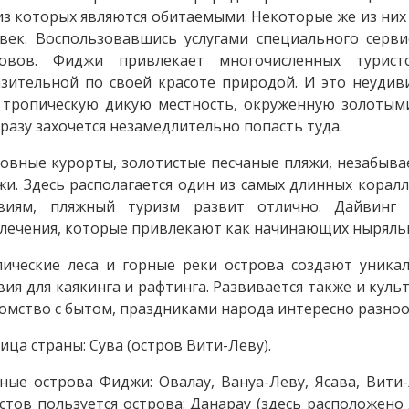
из которых являются обитаемыми. Некоторые же из них 
век. Воспользовавшись услугами специального серв
ровов. Фиджи привлекает многочисленных турис
зительной по своей красоте природой. И это неудив
 тропическую дикую местность, окруженную золотым
сразу захочется незамедлительно попасть туда.
овные курорты, золотистые песчаные пляжи, незабыва
и. Здесь располагается один из самых длинных корал
овиям, пляжный туризм развит отлично. Дайвинг
лечения, которые привлекают как начинающих ныряльщ
ические леса и горные реки острова создают уника
вия для каякинга и рафтинга. Развивается также и кул
омство с бытом, праздниками народа интересно разноо
ица страны: Сува (остров Вити-Леву).
ные острова Фиджи: Овалау, Вануа-Леву, Ясава, Вити
стов пользуется острова: Данарау (здесь расположено 