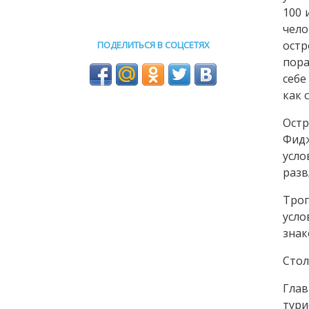
100 
чело
ост
ПОДЕЛИТЬСЯ В СОЦСЕТЯХ
пора
себе
как 
Остр
Фидж
усл
разв
Троп
усло
знак
Стол
Глав
тури