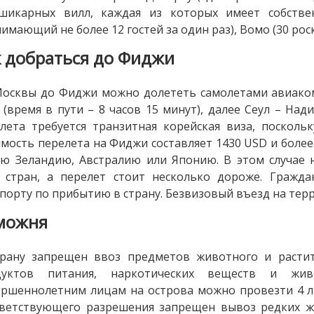
 шикарных вилл, каждая из которых имеет собствен
имающий не более 12 гостей за один раз), Вомо (30 рос
к добраться до Фиджи
осквы до Фиджи можно долететь самолетами авиаком
 (время в пути – 8 часов 15 минут), далее Сеул – Нади
лета требуется транзитная корейская виза, посколь
мость перелета на Фиджи составляет 1430 USD и более
ю Зеландию, Австралию или Японию. В этом случае
х стран, а перелет стоит несколько дороже. Гражд
порту по прибытию в страну. Безвизовый въезд на те
можня
трану запрещен ввоз предметов животного и растит
дуктов питания, наркотических веществ и жив
ршеннолетним лицам на острова можно провезти 4 литр
ветствующего разрешения запрещен вывоз редких ж