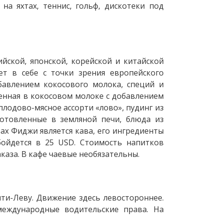
на яхтах, теннис, гольф, дискотеки под
йской, японской, корейской и китайской
ет в себе с точки зрения европейского
бавлением кокосового молока, специй и
шенная в кокосовом молоке с добавлением
плодово-мясное ассорти «лово», пудинг из
готовленные в земляной печи, блюда из
ах Фиджи является кава, его ингредиенты
бойдется в 25 USD. Стоимость напитков
каза. В кафе чаевые необязательны.
ити-Леву. Движение здесь левостороннее.
еждународные водительские права. На