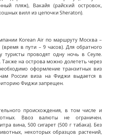
ный пляж), Вакайя (райский островок,
кошных вилл из цепочки Sheraton).
пании Korean Air по маршруту Москва –
 (время в пути – 9 часов). Для обратного
ку туристы проводят одну ночь в Сеуле.
. Также на острова можно долететь через
 необходимо оформление транзитных виз
анам России виза на Фиджи выдается в
рриторию Фиджи запрещен.
ельного происхождения, в том числе и
отных. Ввоз валюты не ограничен.
а вина, 500 сигарет (500 г табака). Без
ивотных, некоторых образцов растений,