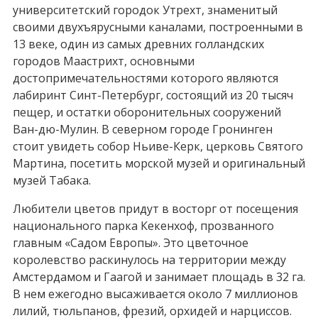
университетский городок Утрехт, знаменитый
своими двухъярусными каналами, построенными в
13 веке, один из самых древних голландских
городов Маастрихт, основными
достопримечательностями которого являются
лабиринт Синт-Петербург, состоящий из 20 тысяч
пещер, и остатки оборонительных сооружений
Ван-дю-Мулин. В северном городе Гронинген
стоит увидеть собор Ньиве-Керк, церковь Святого
Мартина, посетить морской музей и оригинальный
музей Табака.
Любители цветов придут в восторг от посещения
национального парка Кекенхоф, прозванного
главным «Садом Европы». Это цветочное
королевство раскинулось на территории между
Амстердамом и Гаагой и занимает площадь в 32 га.
В нем ежегодно высаживается около 7 миллионов
лилий, тюльпанов, фрезий, орхидей и нарциссов.